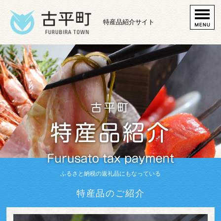
特産品紹介サイト
ふるさと納税の返礼品にもなっている
特産品のご紹介