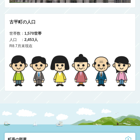
古平町の人口
世帯数：
1,570世帯
人口 ：
2,453人
R8.7月末現在
町長の部屋