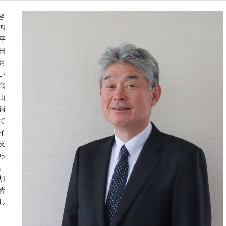
き
四
平
日
月
い
高
山
員
て
イ
支
ら
。
加
皆
し