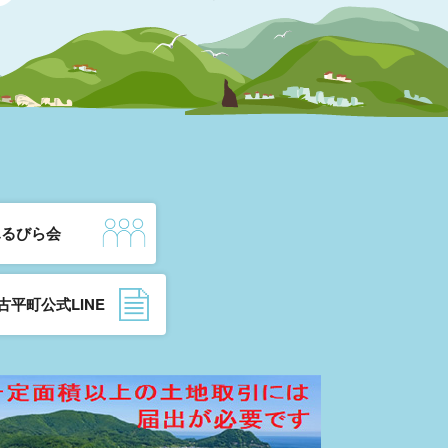
ふるびら会
古平町公式LINE