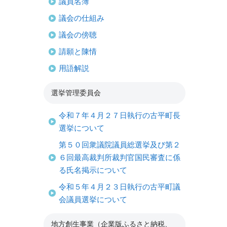
議員名簿
議会の仕組み
議会の傍聴
請願と陳情
用語解説
選挙管理委員会
令和７年４月２７日執行の古平町長
選挙について
第５０回衆議院議員総選挙及び第２
６回最高裁判所裁判官国民審査に係
る氏名掲示について
令和５年４月２３日執行の古平町議
会議員選挙について
地方創生事業（企業版ふるさと納税、