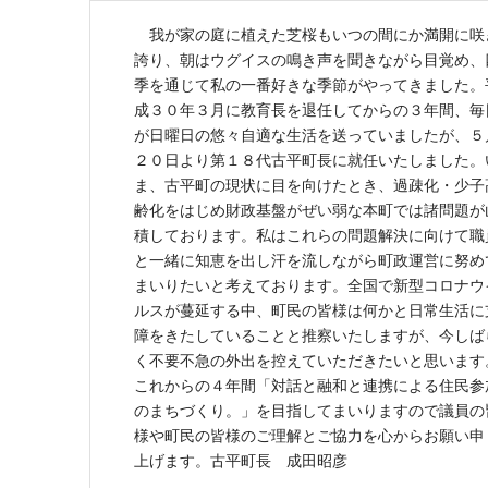
我が家の庭に植えた芝桜もいつの間にか満開に咲
誇り、朝はウグイスの鳴き声を聞きながら目覚め、
季を通じて私の一番好きな季節がやってきました。
成３０年３月に教育長を退任してからの３年間、毎
が日曜日の悠々自適な生活を送っていましたが、５
２０日より第１８代古平町長に就任いたしました。
ま、古平町の現状に目を向けたとき、過疎化・少子
齢化をはじめ財政基盤がぜい弱な本町では諸問題が
積しております。私はこれらの問題解決に向けて職
と一緒に知恵を出し汗を流しながら町政運営に努め
まいりたいと考えております。全国で新型コロナウ
ルスが蔓延する中、町民の皆様は何かと日常生活に
障をきたしていることと推察いたしますが、今しば
く不要不急の外出を控えていただきたいと思います
これからの４年間「対話と融和と連携による住民参
のまちづくり。」を目指してまいりますので議員の
様や町民の皆様のご理解とご協力を心からお願い申
上げます。古平町長 成田昭彦