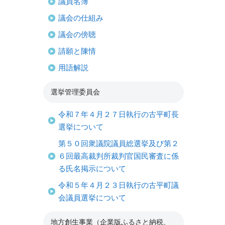
議員名簿
議会の仕組み
議会の傍聴
請願と陳情
用語解説
選挙管理委員会
令和７年４月２７日執行の古平町長
選挙について
第５０回衆議院議員総選挙及び第２
６回最高裁判所裁判官国民審査に係
る氏名掲示について
令和５年４月２３日執行の古平町議
会議員選挙について
地方創生事業（企業版ふるさと納税、