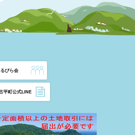
ふるびら会
古平町公式LINE