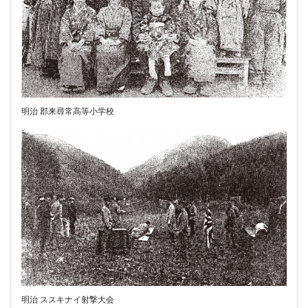
明治 郡来尋常高等小学校
明治 ススキナイ射撃大会