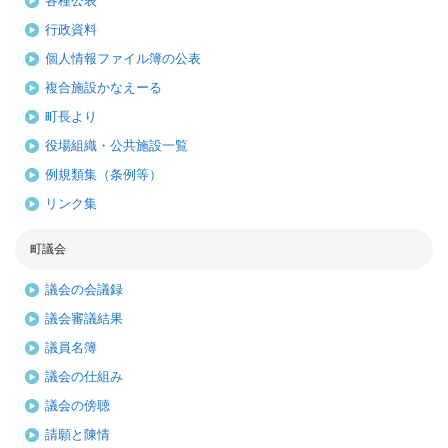
各種公表
行政資料
個人情報ファイル簿の公表
複合施設かなえーる
町長より
役場組織・公共施設一覧
例規類集（条例等）
リンク集
町議会
議会の会議録
議会審議結果
議員名簿
議会の仕組み
議会の傍聴
請願と陳情