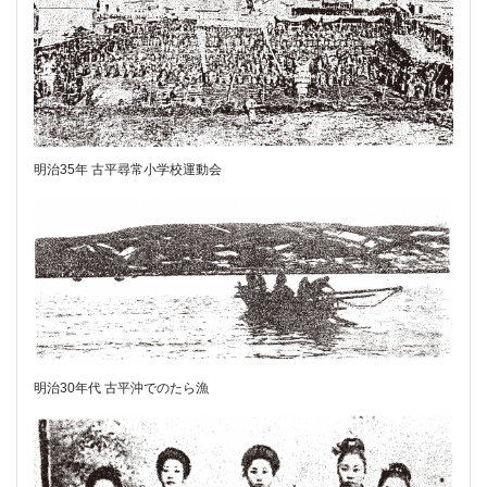
明治35年 古平尋常小学校運動会
明治30年代 古平沖でのたら漁