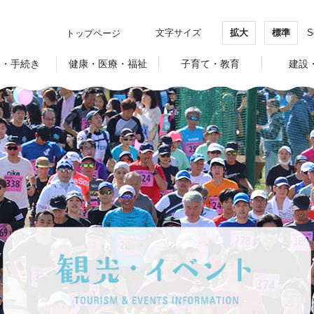
文字サイズ
拡大
標準
S
トップページ
し・手続き
健康・医療・福祉
子育て・教育
建設