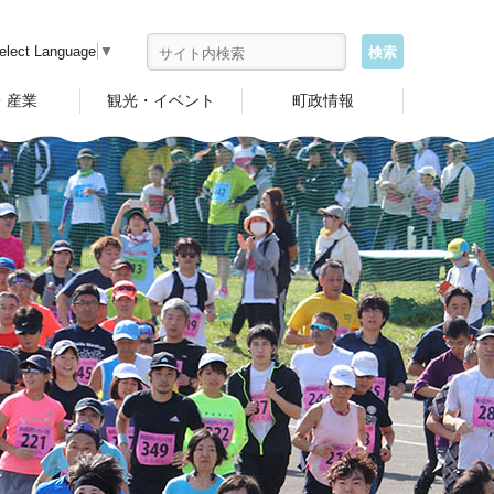
elect Language
▼
・産業
観光・イベント
町政情報