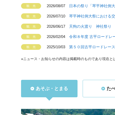
2026/08/07
日本の祭り「琴平神社例
2026/07/10
琴平神社例大祭における
2026/06/17
天狗の火渡り 神社祭り
2026/02/04
令和８年度 古平ロードレ
2025/10/03
第５０回古平ロードレー
※ニュース・お知らせの内容は掲載時のものであり現在と
あそぶ・とまる
た