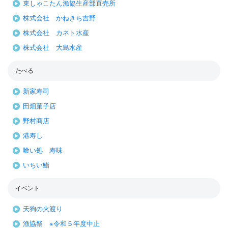
東しゃこたん漁協生産部直売所
株式会社 かねきち吉野
株式会社 カネト水産
株式会社 大島水産
たべる
新家寿司
田畑菓子店
野村商店
港寿し
喰い処 寿味
いちい鮨
イベント
天狗の火渡り
漁協祭 ※令和５年度中止