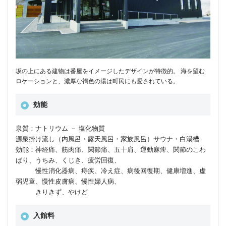
坂の上にある建物は番屋をイメージしたデザインが特徴的。 海を望む
ロケーションと、濃厚な褐色の湯は町民にも愛されている。
効能
泉質：ナトリウム － 塩化物質
源泉掛け流し（内風呂・露天風呂・家族風呂）サウナ・白湯槽
効能：神経痛、筋肉痛、関節痛、五十肩、運動麻痺、関節のこわ
ばり、うちみ、くじき、疲労回復、
慢性消化器病、痔疾、冷え症、病後回復期、健康増進、虚
弱児童、慢性皮膚病、慢性婦人病、
きりきず、やけど
入館料