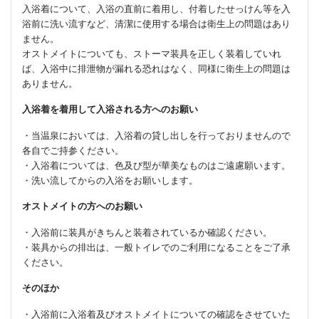
入浴着について、入浴の直前に着用し、付着したせっけん等を入
浴前に洗い流すなど、清潔に使用する場合は衛生上の問題はあり
ません。
オストメイトについても、ストーマ装具を正しく装着していれ
ば、入浴中に排泄物が漏れる恐れはなく、同様に衛生上の問題は
ありません。
入浴着を着用して入浴される方へのお願い
・当温泉においては、入浴着の貸し出しを行っておりませんので
各自でご持参ください。
・入浴着については、色及び型が華美なものはご遠慮願います。
・洗い流してからの入浴をお願いします。
オストメイトの方へのお願い
・入浴前に装具がきちんと装着されているか確認ください。
・装具からの排出は、一般トイレでのご利用になることをご了承
ください。
そのほか
・入浴前に入浴着及びオストメイトについての確認をさせていた