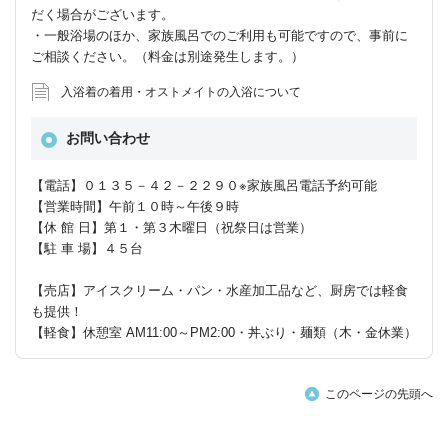
だく場合がございます。
・一般浴場のほか、家族風呂でのご利用も可能ですので、事前に
ご相談ください。（料金は別途発生します。）
入浴着の着用・オストメイトの入浴について
お問い合わせ
【電話】０１３５－４２－２２９０※家族風呂電話予約可能
【営業時間】午前１０時～午後９時
【休 館 日】第１・第３木曜日（祝祭日は営業）
【駐 車 場】４５台
【売店】アイスクリーム・パン・水産加工品など、厨房では軽食
も提供！
【軽食】休憩室 AM11:00～PM2:00・丼ぶり・麺類（木・金休業）
このページの先頭へ