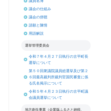
議員名簿
議会の仕組み
議会の傍聴
請願と陳情
用語解説
選挙管理委員会
令和７年４月２７日執行の古平町長
選挙について
第５０回衆議院議員総選挙及び第２
６回最高裁判所裁判官国民審査に係
る氏名掲示について
令和５年４月２３日執行の古平町議
会議員選挙について
地方創生事業（企業版ふるさと納税、