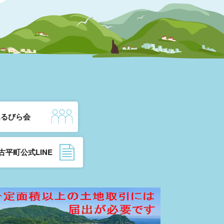
ふるびら会
古平町公式LINE