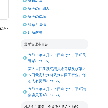
議員名簿
議会の仕組み
議会の傍聴
請願と陳情
先頭へ
用語解説
選挙管理委員会
令和７年４月２７日執行の古平町長
選挙について
第５０回衆議院議員総選挙及び第２
６回最高裁判所裁判官国民審査に係
る氏名掲示について
令和５年４月２３日執行の古平町議
会議員選挙について
地方創生事業（企業版ふるさと納税、