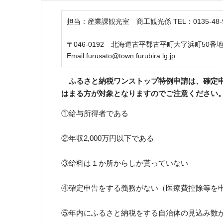
担当：産業課観光室 商工観光係 TEL：0135-48-9840 
〒046-0192 北海道古平郡古平町大字浜町50番
Email:furusato@town.furubira.lg.jp
ふるさと納税ワンストップ特例申請は、確定申
はまる方が対象となりますのでご注意ください
①給与所得者である
②年収2,000万円以下である
③給料は１か所からしか貰っていない
④確定申告をする義務がない（医療費控除等を
⑤年内にふるさと納税をする自治体の見込み数