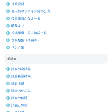
行政資料
個人情報ファイル簿の公表
複合施設かなえーる
町長より
役場組織・公共施設一覧
例規類集（条例等）
リンク集
町議会
議会の会議録
議会審議結果
議員名簿
議会の仕組み
議会の傍聴
請願と陳情