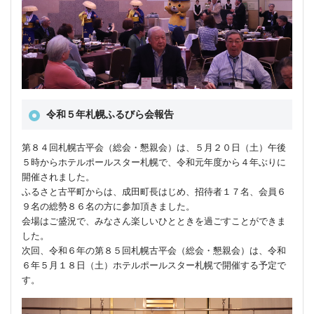
令和５年札幌ふるびら会報告
第８４回札幌古平会（総会・懇親会）は、５月２０日（土）午後
５時からホテルポールスター札幌で、令和元年度から４年ぶりに
開催されました。
ふるさと古平町からは、成田町長はじめ、招待者１７名、会員６
９名の総勢８６名の方に参加頂きました。
会場はご盛況で、みなさん楽しいひとときを過ごすことができま
した。
次回、令和６年の第８５回札幌古平会（総会・懇親会）は、令和
６年５月１８日（土）ホテルポールスター札幌で開催する予定で
す。