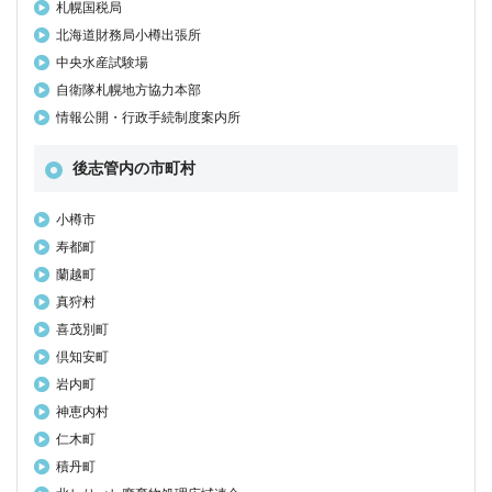
札幌国税局
北海道財務局小樽出張所
中央水産試験場
自衛隊札幌地方協力本部
情報公開・行政手続制度案内所
後志管内の市町村
小樽市
寿都町
蘭越町
真狩村
喜茂別町
倶知安町
岩内町
神恵内村
仁木町
積丹町