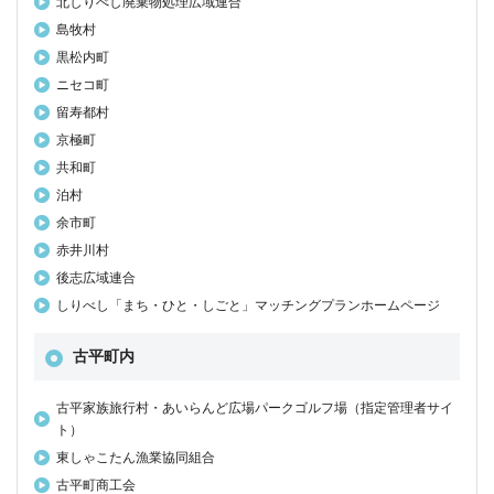
北しりべし廃棄物処理広域連合
島牧村
黒松内町
ニセコ町
留寿都村
京極町
共和町
泊村
余市町
赤井川村
後志広域連合
しりべし「まち・ひと・しごと」マッチングプランホームページ
古平町内
古平家族旅行村・あいらんど広場パークゴルフ場（指定管理者サイ
ト）
東しゃこたん漁業協同組合
古平町商工会