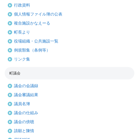
行政資料
個人情報ファイル簿の公表
複合施設かなえーる
町長より
役場組織・公共施設一覧
例規類集（条例等）
リンク集
町議会
議会の会議録
議会審議結果
議員名簿
議会の仕組み
議会の傍聴
請願と陳情