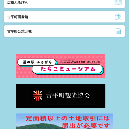
広報ふるびら
古平町図書館
古平町公式LINE