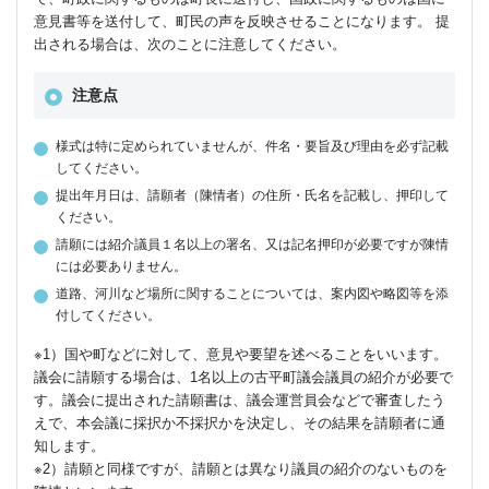
意見書等を送付して、町民の声を反映させることになります。 提
出される場合は、次のことに注意してください。
注意点
様式は特に定められていませんが、件名・要旨及び理由を必ず記載
してください。
提出年月日は、請願者（陳情者）の住所・氏名を記載し、押印して
ください。
請願には紹介議員１名以上の署名、又は記名押印が必要ですが陳情
には必要ありません。
道路、河川など場所に関することについては、案内図や略図等を添
付してください。
※1）国や町などに対して、意見や要望を述べることをいいます。
議会に請願する場合は、1名以上の古平町議会議員の紹介が必要で
す。議会に提出された請願書は、議会運営員会などで審査したう
えで、本会議に採択か不採択かを決定し、その結果を請願者に通
知します。
※2）請願と同様ですが、請願とは異なり議員の紹介のないものを