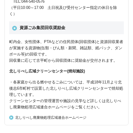
TEL:044-540-0576
（平日10:00～17:00 土日祝及び受付センター指定の休日を除
く）
資源ごみ集団回収奨励金
町内会、女性団体、PTAなどの住民団体(回収団体)と資源回収業者
が実施する資源物(缶類・びん類・新聞、雑誌類、紙パック、ダン
ボール等)の回収です。
回収量に応じて古平町から回収団体に奨励金が交付されます。
北しりべし広域クリーンセンター(焼却施設)
・各家庭から出る燃やせるごみについては、平成18年11月より北
後志6市町村で設置した北しりべし広域クリーンセンターで焼却処
理しています。
クリーンセンターの管理運営や施設の見学など詳しくは北しりべ
し廃棄物処理広域連合ホームページをご覧ください。
北しりべし廃棄物処理広域連合ホームページ