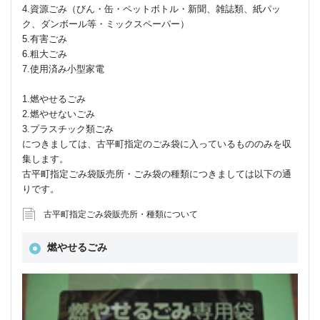
4.資源ごみ（びん・缶・ペットボトル・新聞、雑誌類、紙パッ
ク、ダンボール等・ミックスペーパー）
5.有害ごみ
6.粗大ごみ
7.使用済み小型家電
1.燃やせるごみ
2.燃やせないごみ
3.プラスチック類ごみ
につきましては、古平町指定のごみ袋に入っているもののみを収
集します。
古平町指定ごみ袋販売所・ごみ袋の種類につきましては以下の通
りです。
古平町指定ごみ袋販売所・種類について
燃やせるごみ