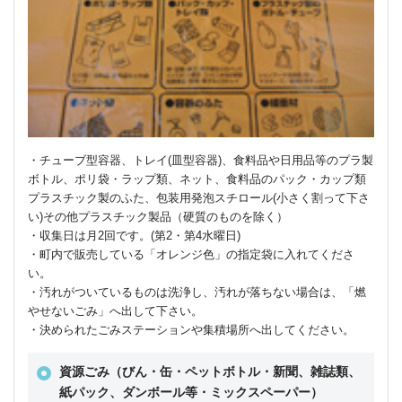
・チューブ型容器、トレイ(皿型容器)、食料品や日用品等のプラ製
ボトル、ポリ袋・ラップ類、ネット、食料品のパック・カップ類
プラスチック製のふた、包装用発泡スチロール(小さく割って下さ
い)その他プラスチック製品（硬質のものを除く）
・収集日は月2回です。(第2・第4水曜日)
・町内で販売している「オレンジ色」の指定袋に入れてくださ
い。
・汚れがついているものは洗浄し、汚れが落ちない場合は、「燃
やせないごみ」へ出して下さい。
・決められたごみステーションや集積場所へ出してください。
資源ごみ（びん・缶・ペットボトル・新聞、雑誌類、
紙パック、ダンボール等・ミックスペーパー）