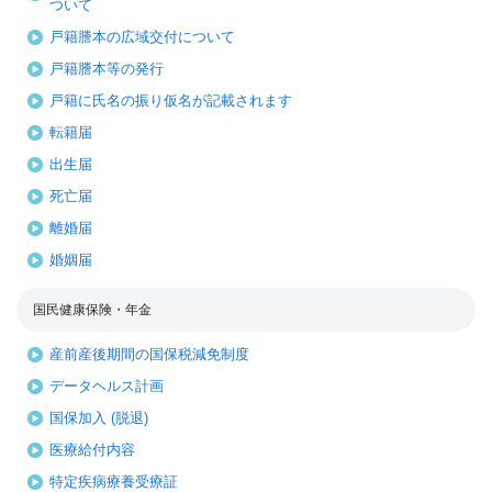
ついて
戸籍謄本の広域交付について
戸籍謄本等の発行
戸籍に氏名の振り仮名が記載されます
転籍届
出生届
死亡届
離婚届
婚姻届
国民健康保険・年金
産前産後期間の国保税減免制度
データヘルス計画
国保加入 (脱退)
医療給付内容
特定疾病療養受療証