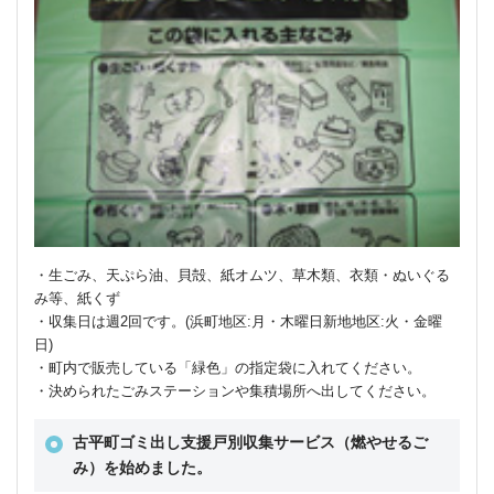
・生ごみ、天ぷら油、貝殻、紙オムツ、草木類、衣類・ぬいぐる
み等、紙くず
・収集日は週2回です。(浜町地区:月・木曜日新地地区:火・金曜
日)
・町内で販売している「緑色」の指定袋に入れてください。
・決められたごみステーションや集積場所へ出してください。
古平町ゴミ出し支援戸別収集サービス（燃やせるご
み）を始めました。