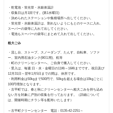
・乾電池・蛍光管・水銀体温計
・収集日は月1回です。(第1水曜日)
・決められたステーションや集積場所へ出してください。
・蛍光管・水銀体温計は、割れないようにもとのケースに入れ、
スーパーの袋等に入れて出してください。
・電池もスーパーの袋等にまとめて入れて出してください。
粗大ごみ
・流し台、ストーブ、スノーダンプ、たんす、自転車、ソファ
ー、室内用石油タンク(90㍑用)、机等
・町のクリーンセンターへ、ご自身で搬入してください。
・受入は、毎週:日・水・金曜日の11時～16時までです。祝日及び
12月31日～翌年1月5日までの間は、休所です。
・利用料金は50kgまで500円で、50kgを超える場合は10kgごとに
100円増加となります。
・古平町では、春と秋にクリーンセンターへ粗大ごみを持ち込め
ない方を対象に戸別の収集を行っております。（詳細について
は、開催時期にチラシ等を配布いたします）
～古平町クリーンセンター 電話：0135-42-2251～