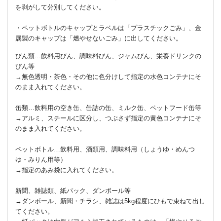
を剥がして分別してください。
・ペットボトルのキャップとラベルは「プラスチックごみ」、金
属製のキャップは「燃やせないごみ」に出してください。
びん類…飲料用びん、調味料びん、ジャムびん、栄養ドリンクの
びん等
→無色透明・茶色・その他に色分けして指定の水色コンテナにそ
のまま入れてください。
缶類…飲料用の空き缶、缶詰の缶、ミルク缶、ペットフード缶等
→アルミ、スチールに区分し、つぶさず指定の黄色コンテナにそ
のまま入れてください。
ペットボトル…飲料用、酒類用、調味料用（しょうゆ・めんつ
ゆ・みりん用等）
→指定のあみ袋に入れてください。
新聞、雑誌類、紙パック、ダンボール等
→ダンボール、新聞・チラシ、雑誌は5kg程度にひもで束ねて出し
てください。