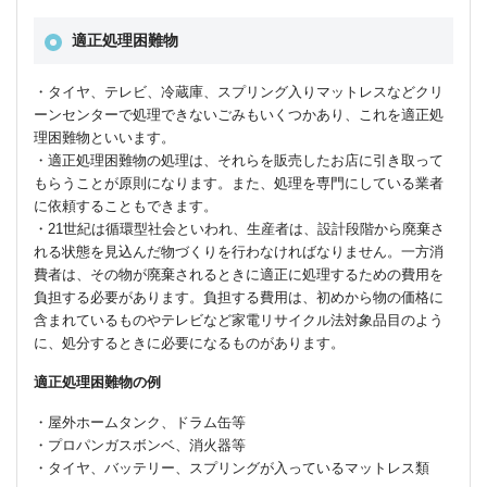
適正処理困難物
・タイヤ、テレビ、冷蔵庫、スプリング入りマットレスなどクリ
ーンセンターで処理できないごみもいくつかあり、これを適正処
理困難物といいます。
・適正処理困難物の処理は、それらを販売したお店に引き取って
もらうことが原則になります。また、処理を専門にしている業者
に依頼することもできます。
・21世紀は循環型社会といわれ、生産者は、設計段階から廃棄さ
れる状態を見込んだ物づくりを行わなければなりません。一方消
費者は、その物が廃棄されるときに適正に処理するための費用を
負担する必要があります。負担する費用は、初めから物の価格に
含まれているものやテレビなど家電リサイクル法対象品目のよう
に、処分するときに必要になるものがあります。
適正処理困難物の例
・屋外ホームタンク、ドラム缶等
・プロパンガスボンベ、消火器等
・タイヤ、バッテリー、スプリングが入っているマットレス類