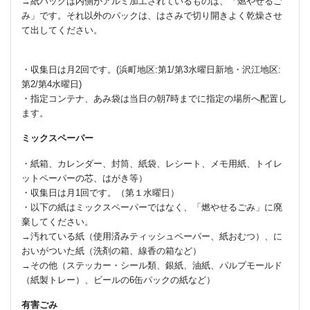
→紙パックは内側がアルミ加工されているものは、「燃やせるご
み」です。それ以外のパックは、はさみで切り開きよく乾燥させ
て出してください。
・収集日は月2回です。(浜町地区:第1/第3水曜日新地・沢江地区:
第2/第4水曜日)
・指定コンテナ、あみ袋は当日の朝7時までに指定の場所へ配置し
ます。
ミックスペーパー
・紙箱、カレンダー、封筒、紙袋、レシート、メモ用紙、トイレ
ットペーパーの芯、はがき等）
・収集日は月1回です。（第１水曜日）
・以下の紙はミックスペーパーではなく、「燃やせるごみ」に廃
棄してください。
→汚れている紙（使用済みティッシュペーパー、紙おむつ）、に
おいがついた紙（洗剤の箱、線香の箱など）
→その他（ステッカー・シール類、銀紙、油紙、パルプモールド
（紙製トレー）、ビールの6缶パックの紙など）
有害ごみ