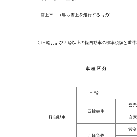
雪上車 （専ら雪上を走行するもの）
〇三輪および四輪以上の軽自動車の標準税額と重課
車 種 区 分
三 輪
営業
四輪乗用
軽自動車
自家
営業
四輪貨物