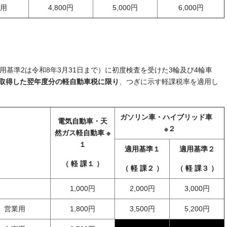
用
4,800円
5,000円
6,000円
用基準2は令和8年3月31日まで）に初度検査を受けた3輪及び4輪車
取得した翌年度分の軽自動車税に限り
、つぎに示す軽課税率を適用し
ガソリン車・ハイブリッド車
電気自動車・天
※２
然ガス軽自動車 ※
１
適用基準１
適用基準２
（ 軽 課１ ）
（ 軽 課２ ）
（ 軽 課３ ）
1,000円
2,000円
3,000円
営業用
1,800円
3,500円
5,200円