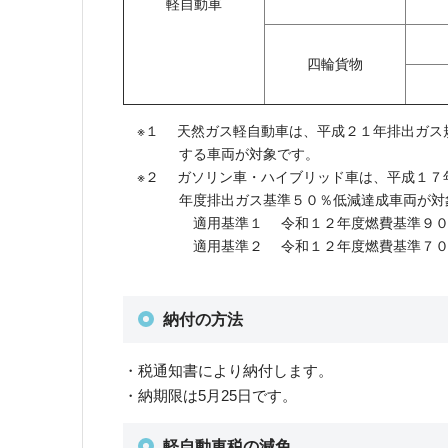
軽自動車
四輪貨物
※１ 天然ガス軽自動車は、平成２１年排出ガス
する車両が対象です。
※２ ガソリン車・ハイブリッド車は、平成１７
年度排出ガス基準５０％低減達成車両が対
適用基準１ 令和１２年度燃費基準９０％以
適用基準２ 令和１２年度燃費基準７０％以
納付の方法
・税通知書により納付します。
・納期限は5月25日です。
軽自動車税の減免