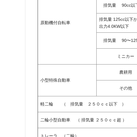
排気量 90cc以
排気量 125cc以下
原動機付自転車
出力4.0KW以下
排気量 90〜125
ミニカー
農耕用
小型特殊自動車
その他
軽二輪 （ 排気量 ２５０ｃｃ以下 ）
二輪小型自動車 （ 排気量 ２５０ｃｃ超 ）
トレーラ （二輪）