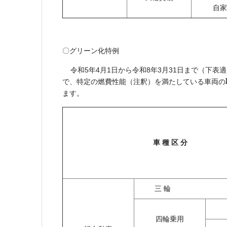
自家
〇グリーン化特例
令和5年4月1日から令和8年3月31日まで（下表適
で、特定の燃費性能（注釈）を満たしている車両の
ます。
車 種 区 分
三 輪
四輪乗用