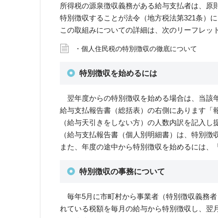
所得税の源泉徴収義務がある給与支払者は、原
特別徴収することが法令（地方税法第321条）
この取組みについての詳細は、次のリーフレッ
・個人住民税の特別徴収の徹底について
特別徴収を始めるには
翌年度からの特別徴収を始める場合は、当該年
給与支払報告書（総括表）の右側にあります「
（給与天引きをしない方）の人数内訳を記入し
（給与支払報告書（個人別明細書）は、特別徴
また、年度の途中から特別徴収を始めるには、
特別徴収の事務について
毎年5月に市町村から事業者（特別徴収義務者
れている税額を毎月の給与から特別徴収し、翌月