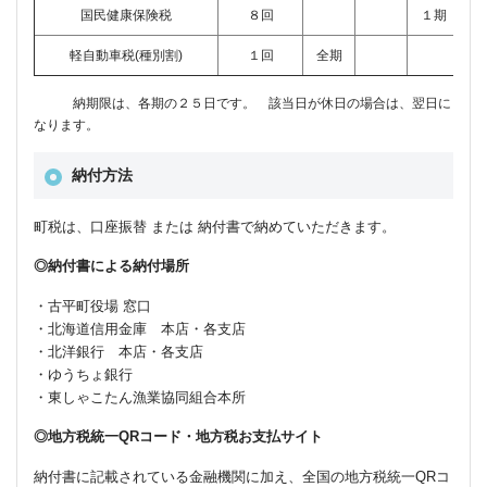
国民健康保険税
８回
１期
２
軽自動車税(種別割)
１回
全期
納期限は、各期の２５日です。 該当日が休日の場合は、翌日に
なります。
納付方法
町税は、口座振替 または 納付書で納めていただきます。
◎納付書による納付場所
・古平町役場 窓口
・北海道信用金庫 本店・各支店
・北洋銀行 本店・各支店
・ゆうちょ銀行
・東しゃこたん漁業協同組合本所
◎地方税統一QRコード・地方税お支払サイト
納付書に記載されている金融機関に加え、全国の地方税統一QRコ