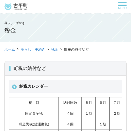
MENU
暮らし・手続き
税金
ホーム
暮らし・手続き
税金
町税の納付など
町税の納付など
納税カレンダー
税 目
納付回数
５月
６月
７月
８
固定資産税
４回
１期
２期
町道民税(普通徴収)
４回
１期
２