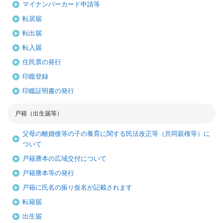
マイナンバーカード申請等
転居届
転出届
転入届
住民票の発行
印鑑登録
印鑑証明書の発行
戸籍（出生届等）
父母の離婚後等の子の養育に関する民法改正等（共同親権等）に
ついて
戸籍謄本の広域交付について
戸籍謄本等の発行
戸籍に氏名の振り仮名が記載されます
転籍届
出生届