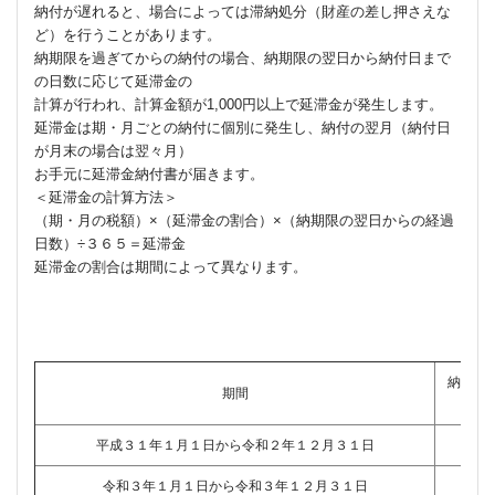
納付が遅れると、場合によっては滞納処分（財産の差し押さえな
ど）を行うことがあります。
納期限を過ぎてからの納付の場合、納期限の翌日から納付日まで
の日数に応じて延滞金の
計算が行われ、計算金額が1,000円以上で延滞金が発生します。
延滞金は期・月ごとの納付に個別に発生し、納付の翌月（納付日
が月末の場合は翌々月）
お手元に延滞金納付書が届きます。
＜延滞金の計算方法＞
（期・月の税額）×（延滞金の割合）×（納期限の翌日からの経過
日数）÷３６５＝延滞金
延滞金の割合は期間によって異なります。
納期限
期間
平成３１年１月１日から令和２年１２月３１日
令和３年１月１日から令和３年１２月３１日