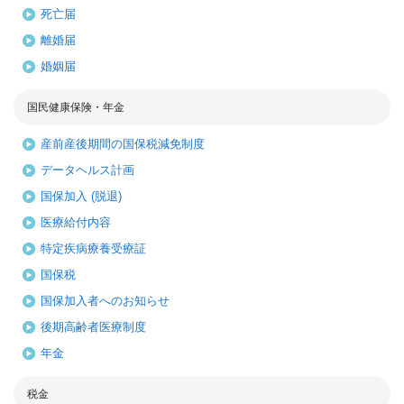
死亡届
離婚届
婚姻届
国民健康保険・年金
産前産後期間の国保税減免制度
データヘルス計画
国保加入 (脱退)
医療給付内容
特定疾病療養受療証
国保税
国保加入者へのお知らせ
後期高齢者医療制度
年金
税金