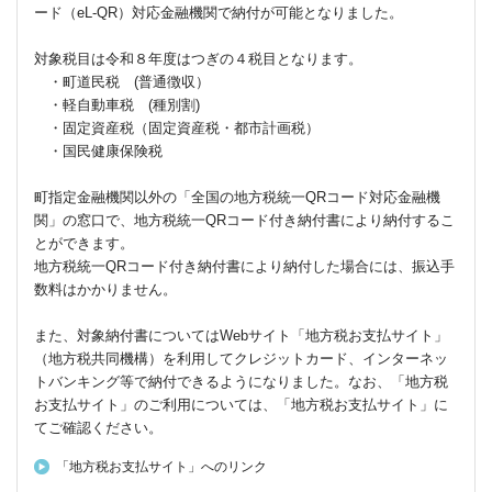
ード（eL-QR）対応金融機関で納付が可能となりました。
対象税目は令和８年度はつぎの４税目となります。
・町道民税 (普通徴収）
・軽自動車税 (種別割)
・固定資産税（固定資産税・都市計画税）
・国民健康保険税
町指定金融機関以外の「全国の地方税統一QRコード対応金融機
関」の窓口で、地方税統一QRコード付き納付書により納付するこ
とができます。
地方税統一QRコード付き納付書により納付した場合には、振込手
数料はかかりません。
また、対象納付書についてはWebサイト「地方税お支払サイト」
（地方税共同機構）を利用してクレジットカード、インターネッ
トバンキング等で納付できるようになりました。なお、「地方税
お支払サイト」のご利用については、「地方税お支払サイト」に
てご確認ください。
「地方税お支払サイト」へのリンク