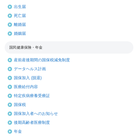
出生届
死亡届
離婚届
婚姻届
国民健康保険・年金
産前産後期間の国保税減免制度
データヘルス計画
国保加入 (脱退)
医療給付内容
特定疾病療養受療証
国保税
国保加入者へのお知らせ
後期高齢者医療制度
年金