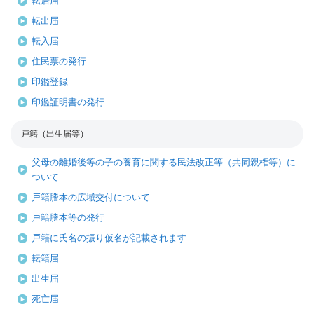
転居届
転出届
転入届
住民票の発行
印鑑登録
印鑑証明書の発行
戸籍（出生届等）
父母の離婚後等の子の養育に関する民法改正等（共同親権等）に
ついて
戸籍謄本の広域交付について
戸籍謄本等の発行
戸籍に氏名の振り仮名が記載されます
転籍届
出生届
死亡届