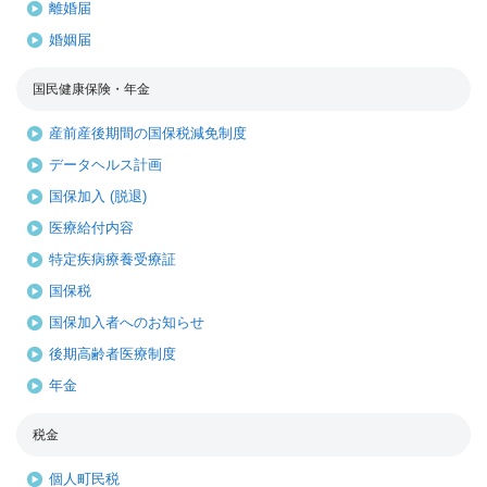
離婚届
婚姻届
国民健康保険・年金
産前産後期間の国保税減免制度
データヘルス計画
国保加入 (脱退)
医療給付内容
特定疾病療養受療証
国保税
国保加入者へのお知らせ
後期高齢者医療制度
年金
税金
個人町民税