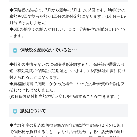
◆保険税の納期は、7月から翌年の2月までの8回です。1年間分の
税額を8回で割った額が1回分の納付金額になります。(1期分＝1ヶ
月分ではありません)
◆8回の納期での納入が難しい方には、分割納付の相談にも応じて
います。
保険税を納めないでいると･･･
◆特別の事情がないのに保険税を滞納すると、保険証が通常より
短い有効期間の保険証 (短期証といいます。) や資格証明書に切り
替えられることになります。
◆資格証明書で病院にかかった場合、いったん医療費の全額を支
払わなければなりません。
(後日保険給付相当額の払い戻しを申請することができます。)
減免について
◆当該年度の見込総所得金額が前年の総所得金額の２分の１以下
で保険税を負担することにより生活保護法による生活扶助の適用