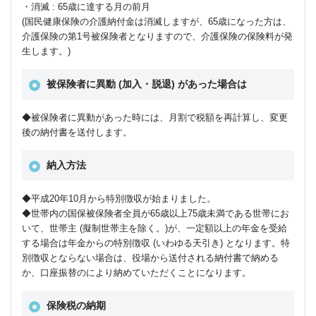
・消滅 : 65歳に達する月の前月
(国民健康保険の介護納付金は消滅しますが、65歳になった方は、
介護保険の第1号被保険者となりますので、介護保険の保険料が発
生します。)
被保険者に異動 (加入・脱退) があった場合は
◆被保険者に異動があった時には、月割で税額を再計算し、変更
後の納付書を送付します。
納入方法
◆平成20年10月から特別徴収が始まりました。
◆世帯内の国保被保険者全員が65歳以上75歳未満である世帯にお
いて、世帯主 (擬制世帯主を除く。)が、一定額以上の年金を受給
する場合は年金からの特別徴収 (いわゆる天引き) となります。特
別徴収とならない場合は、役場から送付される納付書で納める
か、口座振替のにより納めていただくことになります。
保険税の納期