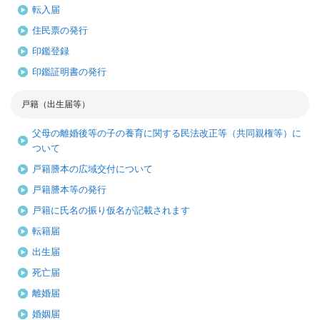
転入届
住民票の発行
印鑑登録
印鑑証明書の発行
戸籍（出生届等）
父母の離婚後等の子の養育に関する民法改正等（共同親権等）に
ついて
戸籍謄本の広域交付について
戸籍謄本等の発行
戸籍に氏名の振り仮名が記載されます
転籍届
出生届
死亡届
離婚届
婚姻届