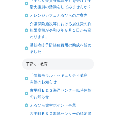
『生活支援員養成講座』を受けて生
活支援員の活動をしてみませんか？
オレンジカフェふるびらのご案内
介護保険施設等における居住費の負
担限度額が令和６年８月１日から変
わります。
帯状疱疹予防接種費用の助成を始め
ました
子育て・教育
「情報モラル・セキュリティ講座」
開催のお知らせ
古平町Ｂ＆Ｇ海洋センター臨時休館
のお知らせ
ふるびら健幸ポイント事業
古平町Ｂ＆Ｇ海洋センターの指定管