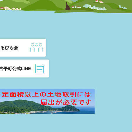
ふるびら会
古平町公式LINE