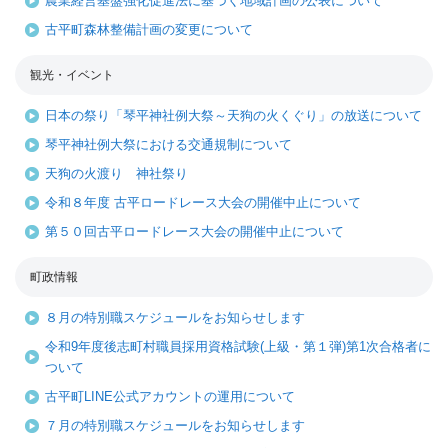
農業経営基盤強化促進法に基づく地域計画の公表について
古平町森林整備計画の変更について
観光・イベント
日本の祭り「琴平神社例大祭～天狗の火くぐり」の放送について
琴平神社例大祭における交通規制について
天狗の火渡り 神社祭り
令和８年度 古平ロードレース大会の開催中止について
第５０回古平ロードレース大会の開催中止について
町政情報
８月の特別職スケジュールをお知らせします
令和9年度後志町村職員採用資格試験(上級・第１弾)第1次合格者に
ついて
古平町LINE公式アカウントの運用について
７月の特別職スケジュールをお知らせします