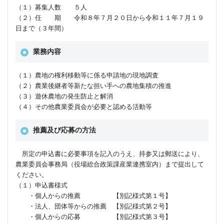
（１）募集人数 ５人
（２）任 期 令和８年７月２０日から令和１１年７月１９
日まで（３年間）
業務内容
（１）農地の権利移動等に係る申請地の現地調査
（２）農業後継者等新たな担い手への農地集積の推進
（３）遊休農地の発生防止と解消
（４）その他農業委員会が必要と認める活動等
推薦及び応募の方法
所定の申込書に必要事項を記入のうえ、持参又は郵送により、
農業委員会事務局（役場総合政策課産業連携室内）まで提出して
ください。
（１）申込書様式
・個人からの推薦 【別記様式第１号】
・法人、団体等からの推薦 【別記様式第２号】
・個人からの応募 【別記様式第３号】