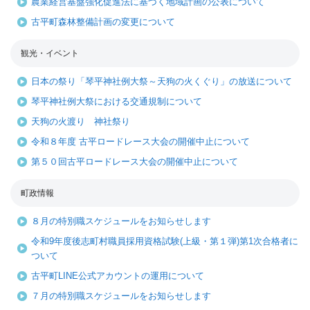
農業経営基盤強化促進法に基づく地域計画の公表について
古平町森林整備計画の変更について
観光・イベント
日本の祭り「琴平神社例大祭～天狗の火くぐり」の放送について
琴平神社例大祭における交通規制について
天狗の火渡り 神社祭り
令和８年度 古平ロードレース大会の開催中止について
第５０回古平ロードレース大会の開催中止について
町政情報
８月の特別職スケジュールをお知らせします
令和9年度後志町村職員採用資格試験(上級・第１弾)第1次合格者に
ついて
古平町LINE公式アカウントの運用について
７月の特別職スケジュールをお知らせします