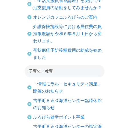
『生活支援員養成講座』を受けて生
活支援員の活動をしてみませんか？
オレンジカフェふるびらのご案内
介護保険施設等における居住費の負
担限度額が令和６年８月１日から変
わります。
帯状疱疹予防接種費用の助成を始め
ました
子育て・教育
「情報モラル・セキュリティ講座」
開催のお知らせ
古平町Ｂ＆Ｇ海洋センター臨時休館
のお知らせ
ふるびら健幸ポイント事業
古平町Ｂ＆Ｇ海洋センターの指定管