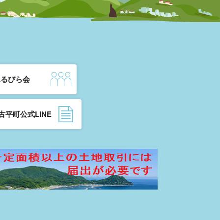
ふるびら会
古平町公式LINE