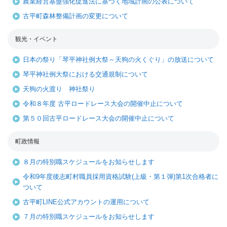
農業経営基盤強化促進法に基づく地域計画の公表について
古平町森林整備計画の変更について
観光・イベント
日本の祭り「琴平神社例大祭～天狗の火くぐり」の放送について
琴平神社例大祭における交通規制について
天狗の火渡り 神社祭り
令和８年度 古平ロードレース大会の開催中止について
第５０回古平ロードレース大会の開催中止について
町政情報
８月の特別職スケジュールをお知らせします
令和9年度後志町村職員採用資格試験(上級・第１弾)第1次合格者に
ついて
古平町LINE公式アカウントの運用について
７月の特別職スケジュールをお知らせします