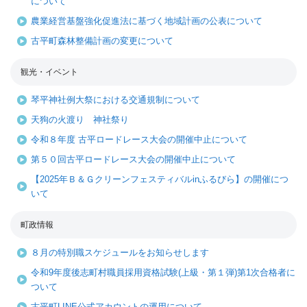
について
農業経営基盤強化促進法に基づく地域計画の公表について
古平町森林整備計画の変更について
観光・イベント
琴平神社例大祭における交通規制について
天狗の火渡り 神社祭り
令和８年度 古平ロードレース大会の開催中止について
第５０回古平ロードレース大会の開催中止について
【2025年Ｂ＆Ｇクリーンフェスティバルinふるびら】の開催につ
いて
町政情報
８月の特別職スケジュールをお知らせします
令和9年度後志町村職員採用資格試験(上級・第１弾)第1次合格者に
ついて
古平町LINE公式アカウントの運用について