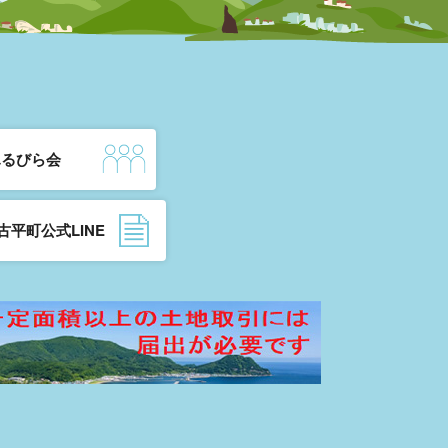
ふるびら会
古平町公式LINE