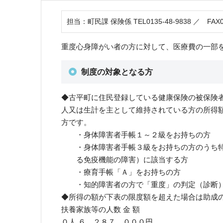
担当：町民課 保険係 TEL0135-48-9838 ／ FAX01
重度心身障がい者の方に対して、医療費の一部
制度の対象となる方
◆古平町に住民登録している健康保険の被保険
人又は生計を主として維持されている方の所得
方です。
・身体障害者手帳１～２級をお持ちの方
・身体障害者手帳３級をお持ちの方のうち特
る免疫機能の障害）に該当する方
・療育手帳「Ａ」をお持ちの方
・知的障害者の方で「重度」の判定（診断）
◆所得の額が下表の限度額を超えた場合は助成
扶養家族等の人数 金 額
０人 ６，２８７，０００円