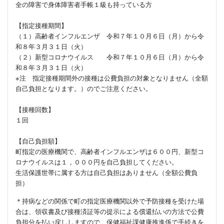
全の障害で身体障害者手帳１級も持っている方
【指定接種期間】
（１）高齢者インフルエンザ 令和７年１０月６日（月）から令
和８年３月３１日（火）
（２）新型コロナウイルス 令和７年１０月６日（月）から令
和８年３月３１日（火）
※注 指定接種期間外の接種は公費負担の対象となりません（全額
自己負担となります。）のでご注意ください。
【接種回数】
１回
【自己負担額】
町指定の医療機関で、高齢者インフルエンザは６００円、新型コ
ロナウイルスは１，０００円を自己負担してください。
生活保護世帯に属する方は自己負担はありません（全額公費負
担）
＊持病などの関係で町の指定医療機関以外で予防接種を受けた場
合は、領収書及び接種済証等の提示による償還払いの方法で公費
負担分を払い戻ししますので、保健福祉課健康推進係で手続きを