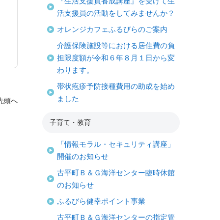
『生活支援員養成講座』を受けて生
活支援員の活動をしてみませんか？
オレンジカフェふるびらのご案内
介護保険施設等における居住費の負
担限度額が令和６年８月１日から変
わります。
帯状疱疹予防接種費用の助成を始め
ました
先頭へ
子育て・教育
「情報モラル・セキュリティ講座」
開催のお知らせ
古平町Ｂ＆Ｇ海洋センター臨時休館
のお知らせ
ふるびら健幸ポイント事業
古平町Ｂ＆Ｇ海洋センターの指定管