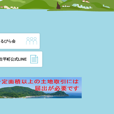
ふるびら会
古平町公式LINE