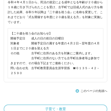
令和４年４月１日から、民法の規定による成年となる年齢が２０歳から
１８歳に引き下げられたことを受け、古平町では旧成人式のあり方を検
討した結果、令和５年以降は『二十歳を祝う会』に名称を変更して、こ
れまでどおり「式を開催する年度に２０歳を迎える方」を対象に実施し
ています。
【二十歳を祝う会のお知らせ】
開催予定日 成人の日の前日の日曜日
対象者 開催予定日の属する年度の４月２日～翌年度の４月
１日までに２０歳を迎える方
その他 古平町に住所のある方を対象にご案内します。
古平町に住所のない方でも古平町出身者等は参加で
きますので、その場合下記までご連絡ください。
問い合わせ先 古平町教育委員会生涯学習係 ☎０１３５－４２－
２５９０
このページの先頭へ
子育て・教育