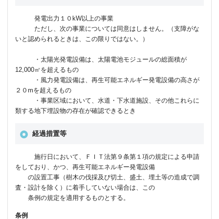
発電出力１０kW以上の事業
ただし、次の事業については同意はしません。（支障がな
いと認められるときは、この限りではない。）
・太陽光発電設備は、太陽電池モジュールの総面積が
12,000㎡を超えるもの
・風力発電設備は、再生可能エネルギー発電設備の高さが
２０mを超えるもの
・事業区域において、水道・下水道施設、その他これらに
類する地下埋設物の存在が確認できるとき
経過措置等
施行日において、ＦＩＴ法第９条第１項の規定による申請
をしており、かつ、再生可能エネルギー発電設備
の設置工事（樹木の伐採及び切土、盛土、埋土等の造成で調
査・設計を除く）に着手していない場合は、この
条例の規定を適用するものとする。
条例