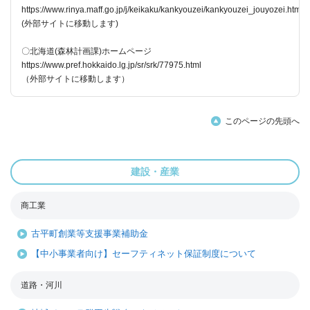
https://www.rinya.maff.go.jp/j/keikaku/kankyouzei/kankyouzei_jouyozei.html
(外部サイトに移動します)
〇北海道(森林計画課)ホームページ
https://www.pref.hokkaido.lg.jp/sr/srk/77975.html
（外部サイトに移動します）
このページの先頭へ
建設・産業
商工業
古平町創業等支援事業補助金
【中小事業者向け】セーフティネット保証制度について
道路・河川