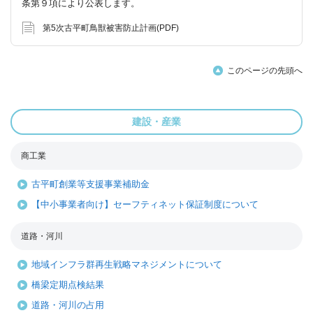
条第９項により公表します。
第5次古平町鳥獣被害防止計画(PDF)
このページの先頭へ
建設・産業
商工業
古平町創業等支援事業補助金
【中小事業者向け】セーフティネット保証制度について
道路・河川
地域インフラ群再生戦略マネジメントについて
橋梁定期点検結果
道路・河川の占用